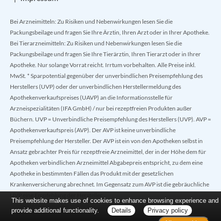
Bei Arzneimitteln: Zu Risiken und Nebenwirkungen lesen Sie die
Packungsbeilage und fragen Sie Ihre Ärztin, Ihren Arzt oder in Ihrer Apotheke.
Bei Tierarzneimitteln: Zu Risiken und Nebenwirkungen lesen Sie die
Packungsbeilage und fragen Sie Ihre Tierärztin, Ihren Tierarzt oder in Ihrer
Apotheke. Nur solange Vorrat reicht. Irrtum vorbehalten. Alle Preise inkl.
MwSt. * Sparpotential gegenüber der unverbindlichen Preisempfehlung des
Herstellers (UVP) oder der unverbindlichen Herstellermeldung des
Apothekenverkaufspreises (UAVP) an die Informationsstelle für
Arzneispezialitäten (IFA GmbH) / nur bei rezeptfreien Produkten außer
Büchern. UVP = Unverbindliche Preisempfehlung des Herstellers (UVP). AVP =
Apothekenverkaufspreis (AVP). Der AVP ist keine unverbindliche
Preisempfehlung der Hersteller. Der AVP ist ein von den Apotheken selbst in
Ansatz gebrachter Preis für rezeptfreie Arzneimittel, der in der Höhe dem für
Apotheken verbindlichen Arzneimittel Abgabepreis entspricht, zu dem eine
Apotheke in bestimmten Fällen das Produkt mit der gesetzlichen
Krankenversicherung abrechnet. Im Gegensatz zum AVP ist die gebräuchliche
UVP eine Empfehlung der Hersteller.
This website makes use of cookies to enhance browsing experience and
provide additional functionality.
Details
Privacy policy