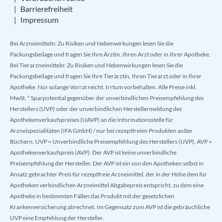
Barrierefreiheit
Impressum
Bei Arzneimitteln: Zu Risiken und Nebenwirkungen lesen Sie die
Packungsbeilage und fragen Sie Ihre Ärztin, Ihren Arzt oder in Ihrer Apotheke.
Bei Tierarzneimitteln: Zu Risiken und Nebenwirkungen lesen Sie die
Packungsbeilage und fragen Sie Ihre Tierärztin, Ihren Tierarzt oder in Ihrer
Apotheke. Nur solange Vorrat reicht. Irrtum vorbehalten. Alle Preise inkl.
MwSt. * Sparpotential gegenüber der unverbindlichen Preisempfehlung des
Herstellers (UVP) oder der unverbindlichen Herstellermeldung des
Apothekenverkaufspreises (UAVP) an die Informationsstelle für
Arzneispezialitäten (IFA GmbH) / nur bei rezeptfreien Produkten außer
Büchern. UVP = Unverbindliche Preisempfehlung des Herstellers (UVP). AVP =
Apothekenverkaufspreis (AVP). Der AVP ist keine unverbindliche
Preisempfehlung der Hersteller. Der AVP ist ein von den Apotheken selbst in
Ansatz gebrachter Preis für rezeptfreie Arzneimittel, der in der Höhe dem für
Apotheken verbindlichen Arzneimittel Abgabepreis entspricht, zu dem eine
Apotheke in bestimmten Fällen das Produkt mit der gesetzlichen
Krankenversicherung abrechnet. Im Gegensatz zum AVP ist die gebräuchliche
UVP eine Empfehlung der Hersteller.