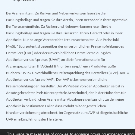
Bei Arzneimitteln: Zu Risiken und Nebenwirkungen lesen Sie die
Packungsbeilage und fragen Sie Ihre Ärztin, Ihren Arzt oder in Ihrer Apotheke.
Bei Tierarzneimitteln: Zu Risiken und Nebenwirkungen lesen Sie die
Packungsbeilage und fragen Sie Ihre Tierärztin, Ihren Tierarzt oder in Ihrer
Apotheke. Nur solange Vorrat reicht. Irrtum vorbehalten. Alle Preise inkl.
MwSt. * Sparpotential gegenüber der unverbindlichen Preisempfehlung des
Herstellers (UVP) oder der unverbindlichen Herstellermeldung des
Apothekenverkaufspreises (UAVP) an die Informationsstelle für
Arzneispezialitäten (IFA GmbH) / nur bei rezeptfreien Produkten außer
Büchern. UVP = Unverbindliche Preisempfehlung des Herstellers (UVP). AVP =
Apothekenverkaufspreis (AVP). Der AVP ist keine unverbindliche
Preisempfehlung der Hersteller. Der AVP ist ein von den Apotheken selbst in
Ansatz gebrachter Preis für rezeptfreie Arzneimittel, der in der Höhe dem für
Apotheken verbindlichen Arzneimittel Abgabepreis entspricht, zu dem eine
Apotheke in bestimmten Fällen das Produkt mit der gesetzlichen
Krankenversicherung abrechnet. Im Gegensatz zum AVP ist die gebräuchliche
UVP eine Empfehlung der Hersteller.
This website makes use of cookies to enhance browsing experience and