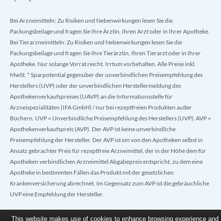
Bei Arzneimitteln: Zu Risiken und Nebenwirkungen lesen Sie die
Packungsbeilage und fragen Sie Ihre Ärztin, Ihren Arzt oder in Ihrer Apotheke.
Bei Tierarzneimitteln: Zu Risiken und Nebenwirkungen lesen Sie die
Packungsbeilage und fragen Sie Ihre Tierärztin, Ihren Tierarzt oder in Ihrer
Apotheke. Nur solange Vorrat reicht. Irrtum vorbehalten. Alle Preise inkl.
MwSt. * Sparpotential gegenüber der unverbindlichen Preisempfehlung des
Herstellers (UVP) oder der unverbindlichen Herstellermeldung des
Apothekenverkaufspreises (UAVP) an die Informationsstelle für
Arzneispezialitäten (IFA GmbH) / nur bei rezeptfreien Produkten außer
Büchern. UVP = Unverbindliche Preisempfehlung des Herstellers (UVP). AVP =
Apothekenverkaufspreis (AVP). Der AVP ist keine unverbindliche
Preisempfehlung der Hersteller. Der AVP ist ein von den Apotheken selbst in
Ansatz gebrachter Preis für rezeptfreie Arzneimittel, der in der Höhe dem für
Apotheken verbindlichen Arzneimittel Abgabepreis entspricht, zu dem eine
Apotheke in bestimmten Fällen das Produkt mit der gesetzlichen
Krankenversicherung abrechnet. Im Gegensatz zum AVP ist die gebräuchliche
UVP eine Empfehlung der Hersteller.
This website makes use of cookies to enhance browsing experience and