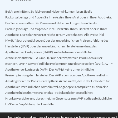
Bei Arzneimitteln: Zu Risiken und Nebenwirkungen lesen Sie die
Packungsbeilage und fragen Sie Ihre Ärztin, Ihren Arzt oder in Ihrer Apotheke.
Bei Tierarzneimitteln: Zu Risiken und Nebenwirkungen lesen Sie die
Packungsbeilage und fragen Sie Ihre Tierärztin, Ihren Tierarzt oder in Ihrer
Apotheke. Nur solange Vorrat reicht. Irrtum vorbehalten. Alle Preise inkl.
MwSt. * Sparpotential gegenüber der unverbindlichen Preisempfehlung des
Herstellers (UVP) oder der unverbindlichen Herstellermeldung des
Apothekenverkaufspreises (UAVP) an die Informationsstelle für
Arzneispezialitäten (IFA GmbH) / nur bei rezeptfreien Produkten außer
Büchern. UVP = Unverbindliche Preisempfehlung des Herstellers (UVP). AVP =
Apothekenverkaufspreis (AVP). Der AVP ist keine unverbindliche
Preisempfehlung der Hersteller. Der AVP ist ein von den Apotheken selbst in
Ansatz gebrachter Preis für rezeptfreie Arzneimittel, der in der Höhe dem für
Apotheken verbindlichen Arzneimittel Abgabepreis entspricht, zu dem eine
Apotheke in bestimmten Fällen das Produkt mit der gesetzlichen
Krankenversicherung abrechnet. Im Gegensatz zum AVP ist die gebräuchliche
UVP eine Empfehlung der Hersteller.
This website makes use of cookies to enhance browsing experience and