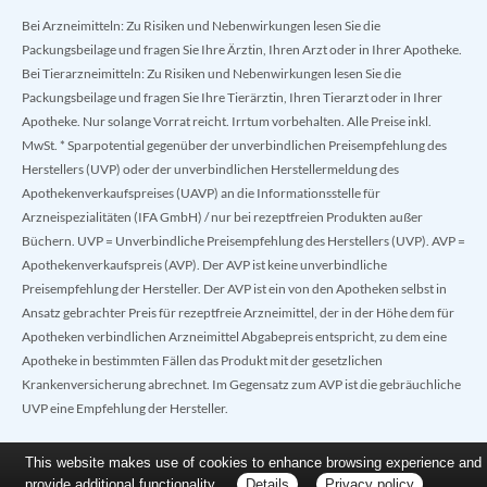
Bei Arzneimitteln: Zu Risiken und Nebenwirkungen lesen Sie die
Packungsbeilage und fragen Sie Ihre Ärztin, Ihren Arzt oder in Ihrer Apotheke.
Bei Tierarzneimitteln: Zu Risiken und Nebenwirkungen lesen Sie die
Packungsbeilage und fragen Sie Ihre Tierärztin, Ihren Tierarzt oder in Ihrer
Apotheke. Nur solange Vorrat reicht. Irrtum vorbehalten. Alle Preise inkl.
MwSt. * Sparpotential gegenüber der unverbindlichen Preisempfehlung des
Herstellers (UVP) oder der unverbindlichen Herstellermeldung des
Apothekenverkaufspreises (UAVP) an die Informationsstelle für
Arzneispezialitäten (IFA GmbH) / nur bei rezeptfreien Produkten außer
Büchern. UVP = Unverbindliche Preisempfehlung des Herstellers (UVP). AVP =
Apothekenverkaufspreis (AVP). Der AVP ist keine unverbindliche
Preisempfehlung der Hersteller. Der AVP ist ein von den Apotheken selbst in
Ansatz gebrachter Preis für rezeptfreie Arzneimittel, der in der Höhe dem für
Apotheken verbindlichen Arzneimittel Abgabepreis entspricht, zu dem eine
Apotheke in bestimmten Fällen das Produkt mit der gesetzlichen
Krankenversicherung abrechnet. Im Gegensatz zum AVP ist die gebräuchliche
UVP eine Empfehlung der Hersteller.
This website makes use of cookies to enhance browsing experience and
provide additional functionality.
Details
Privacy policy