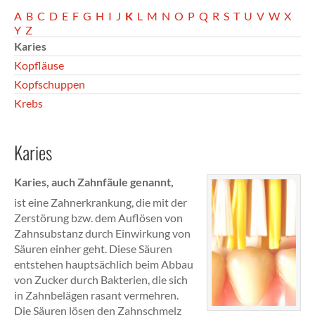
A
B
C
D
E
F
G
H
I
J
K
L
M
N
O
P
Q
R
S
T
U
V
W
X
Y
Z
Karies
Kopfläuse
Kopfschuppen
Krebs
Karies
Karies, auch Zahnfäule genannt,
ist eine Zahnerkrankung, die mit der
Zerstörung bzw. dem Auflösen von
Zahnsubstanz durch Einwirkung von
Säuren einher geht. Diese Säuren
entstehen hauptsächlich beim Abbau
von Zucker durch Bakterien, die sich
in Zahnbelägen rasant vermehren.
Die Säuren lösen den Zahnschmelz