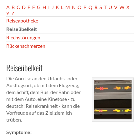
A
B
C
D
E
F
G
H
I
J
K
L
M
N
O
P
Q
R
S
T
U
V
W
X
Y
Z
Reiseapotheke
Reiseübelkeit
Riechstörungen
Rückenschmerzen
Reiseübelkeit
Die Anreise an den Urlaubs- oder
Ausflugsort, ob mit dem Flugzeug,
dem Schiff, dem Bus, der Bahn oder
mit dem Auto, eine Kinetose - zu
deutsch: Reisekrankheit - kann die
Vorfreude auf das Ziel ziemlich
trüben.
Symptome: