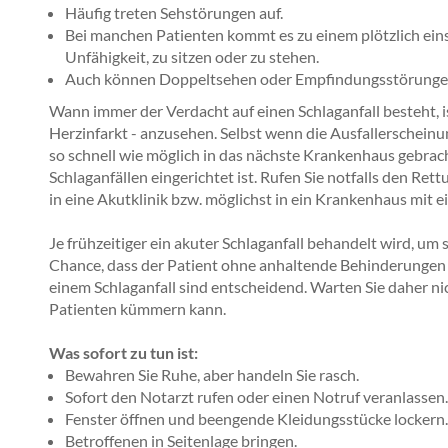
Häufig treten Sehstörungen auf.
Bei manchen Patienten kommt es zu einem plötzlich ein
Unfähigkeit, zu sitzen oder zu stehen.
Auch können Doppeltsehen oder Empfindungsstörunge
Wann immer der Verdacht auf einen Schlaganfall besteht, ist
Herzinfarkt - anzusehen. Selbst wenn die Ausfallerschei
so schnell wie möglich in das nächste Krankenhaus gebra
Schlaganfällen eingerichtet ist. Rufen Sie notfalls den Ret
in eine Akutklinik bzw. möglichst in ein Krankenhaus mit e
Je frühzeitiger ein akuter Schlaganfall behandelt wird, u
Chance, dass der Patient ohne anhaltende Behinderungen w
einem Schlaganfall sind entscheidend. Warten Sie daher ni
Patienten kümmern kann.
Was sofort zu tun ist:
Bewahren Sie Ruhe, aber handeln Sie rasch.
Sofort den Notarzt rufen oder einen Notruf veranlassen.
Fenster öffnen und beengende Kleidungsstücke lockern.
Betroffenen in Seitenlage bringen.