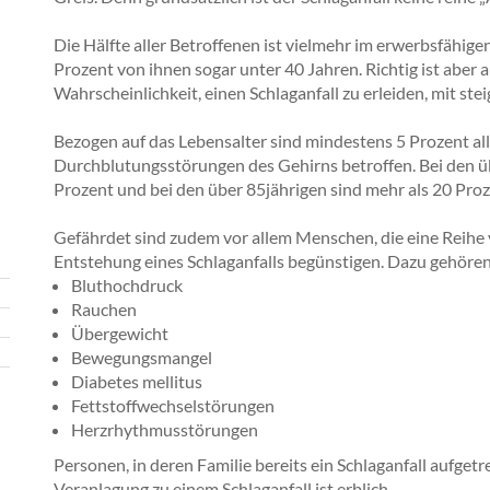
Die Hälfte aller Betroffenen ist vielmehr im erwerbsfähige
Prozent von ihnen sogar unter 40 Jahren. Richtig ist aber a
Wahrscheinlichkeit, einen Schlaganfall zu erleiden, mit st
Bezogen auf das Lebensalter sind mindestens 5 Prozent al
Durchblutungsstörungen des Gehirns betroffen. Bei den üb
Prozent und bei den über 85jährigen sind mehr als 20 Proz
Gefährdet sind zudem vor allem Menschen, die eine Reihe
Entstehung eines Schlaganfalls begünstigen. Dazu gehören
Bluthochdruck
Rauchen
Übergewicht
Bewegungsmangel
Diabetes mellitus
Fettstoffwechselstörungen
Herzrhythmusstörungen
Personen, in deren Familie bereits ein Schlaganfall aufgetre
Veranlagung zu einem Schlaganfall ist erblich.