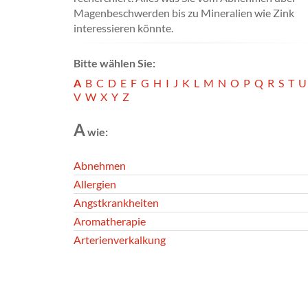
Magenbeschwerden bis zu Mineralien wie Zink
interessieren könnte.
Bitte wählen Sie:
A
B
C
D
E
F
G
H
I
J
K
L
M
N
O
P
Q
R
S
T
U
V
W
X
Y
Z
A
wie:
Abnehmen
Allergien
Angstkrankheiten
Aromatherapie
Arterienverkalkung