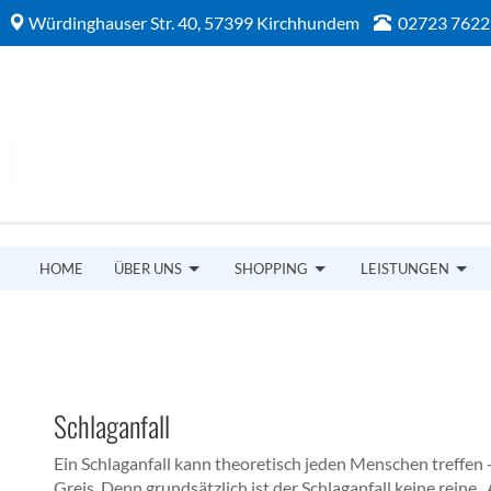
Würdinghauser Str. 40, 57399 Kirchhundem
02723 7622
HOME
ÜBER UNS
SHOPPING
LEISTUNGEN
Schlaganfall
Ein Schlaganfall kann theoretisch jeden Menschen treffen 
Greis. Denn grundsätzlich ist der Schlaganfall keine reine „