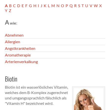
A
B
C
D
E
F
G
H
I
J
K
L
M
N
O
P
Q
R
S
T
U
V
W
X
Y
Z
A
wie:
Abnehmen
Allergien
Angstkrankheiten
Aromatherapie
Arterienverkalkung
Biotin
Biotin ist ein wasserlösliches Vitamin,
welches dem B-Komplex zugerechnet
und umgangssprachlich fälschlich als
"Vitamin H" bezeichnet wird.