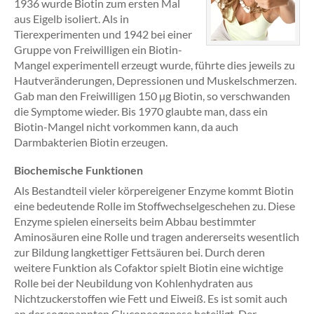
1936 wurde Biotin zum ersten Mal
aus Eigelb isoliert. Als in
Tierexperimenten und 1942 bei einer
Gruppe von Freiwilligen ein Biotin-
Mangel experimentell erzeugt wurde, führte dies jeweils zu
Hautveränderungen, Depressionen und Muskelschmerzen.
Gab man den Freiwilligen 150 µg Biotin, so verschwanden
die Symptome wieder. Bis 1970 glaubte man, dass ein
Biotin-Mangel nicht vorkommen kann, da auch
Darmbakterien Biotin erzeugen.
Biochemische Funktionen
Als Bestandteil vieler körpereigener Enzyme kommt Biotin
eine bedeutende Rolle im Stoffwechselgeschehen zu. Diese
Enzyme spielen einerseits beim Abbau bestimmter
Aminosäuren eine Rolle und tragen andererseits wesentlich
zur Bildung langkettiger Fettsäuren bei. Durch deren
weitere Funktion als Cofaktor spielt Biotin eine wichtige
Rolle bei der Neubildung von Kohlenhydraten aus
Nichtzuckerstoffen wie Fett und Eiweiß. Es ist somit auch
an der sogenannten Gluconeogenese beteiligt. Der