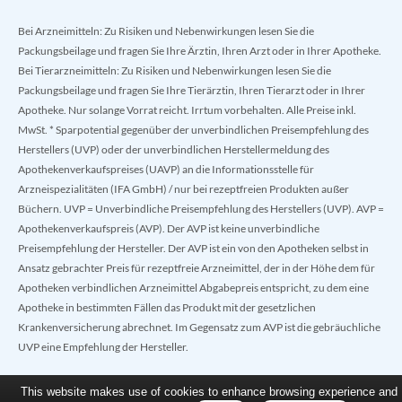
Bei Arzneimitteln: Zu Risiken und Nebenwirkungen lesen Sie die
Packungsbeilage und fragen Sie Ihre Ärztin, Ihren Arzt oder in Ihrer Apotheke.
Bei Tierarzneimitteln: Zu Risiken und Nebenwirkungen lesen Sie die
Packungsbeilage und fragen Sie Ihre Tierärztin, Ihren Tierarzt oder in Ihrer
Apotheke. Nur solange Vorrat reicht. Irrtum vorbehalten. Alle Preise inkl.
MwSt. * Sparpotential gegenüber der unverbindlichen Preisempfehlung des
Herstellers (UVP) oder der unverbindlichen Herstellermeldung des
Apothekenverkaufspreises (UAVP) an die Informationsstelle für
Arzneispezialitäten (IFA GmbH) / nur bei rezeptfreien Produkten außer
Büchern. UVP = Unverbindliche Preisempfehlung des Herstellers (UVP). AVP =
Apothekenverkaufspreis (AVP). Der AVP ist keine unverbindliche
Preisempfehlung der Hersteller. Der AVP ist ein von den Apotheken selbst in
Ansatz gebrachter Preis für rezeptfreie Arzneimittel, der in der Höhe dem für
Apotheken verbindlichen Arzneimittel Abgabepreis entspricht, zu dem eine
Apotheke in bestimmten Fällen das Produkt mit der gesetzlichen
Krankenversicherung abrechnet. Im Gegensatz zum AVP ist die gebräuchliche
UVP eine Empfehlung der Hersteller.
This website makes use of cookies to enhance browsing experience and