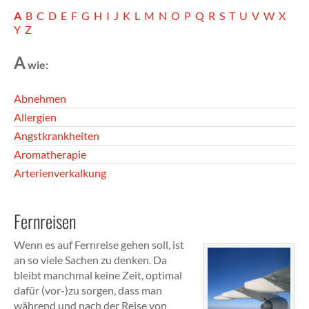
A
B
C
D
E
F
G
H
I
J
K
L
M
N
O
P
Q
R
S
T
U
V
W
X
Y
Z
A
wie:
Abnehmen
Allergien
Angstkrankheiten
Aromatherapie
Arterienverkalkung
Fernreisen
Wenn es auf Fernreise gehen soll, ist
an so viele Sachen zu denken. Da
bleibt manchmal keine Zeit, optimal
dafür (vor-)zu sorgen, dass man
während und nach der Reise von