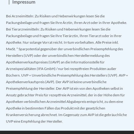
Impressum
Bei Arzneimitteln: Zu Risiken und Nebenwirkungen lesen Sie die
Packungsbeilage und fragen Sie Ihre Ärztin, Ihren Arzt oder in Ihrer Apotheke.
Bei Tierarzneimitteln: Zu Risiken und Nebenwirkungen lesen Sie die
Packungsbeilage und fragen Sie Ihre Tierärztin, Ihren Tierarzt oder in Ihrer
Apotheke. Nur solange Vorrat reicht. Irrtum vorbehalten. Alle Preise inkl.
MwSt. * Sparpotential gegenüber der unverbindlichen Preisempfehlung des
Herstellers (UVP) oder der unverbindlichen Herstellermeldung des
Apothekenverkaufspreises (UAVP) an die Informationsstelle für
Arzneispezialitäten (IFA GmbH) / nur bei rezeptfreien Produkten außer
Büchern. UVP = Unverbindliche Preisempfehlung des Herstellers (UVP). AVP =
Apothekenverkaufspreis (AVP). Der AVP ist keine unverbindliche
Preisempfehlung der Hersteller. Der AVP ist ein von den Apotheken selbst in
Ansatz gebrachter Preis für rezeptfreie Arzneimittel, der in der Höhe dem für
Apotheken verbindlichen Arzneimittel Abgabepreis entspricht, zu dem eine
Apotheke in bestimmten Fällen das Produkt mit der gesetzlichen
Krankenversicherung abrechnet. Im Gegensatz zum AVP ist die gebräuchliche
UVP eine Empfehlung der Hersteller.