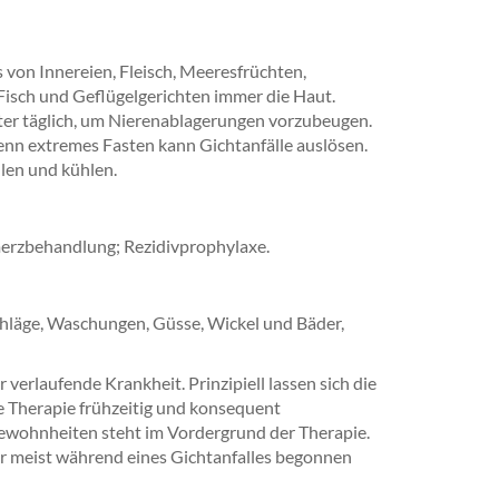
von Innereien, Fleisch, Meeresfrüchten,
Fisch und Geflügelgerichten immer die Haut.
Liter täglich, um Nierenablagerungen vorzubeugen.
enn extremes Fasten kann Gichtanfälle auslösen.
llen und kühlen.
erzbehandlung; Rezidivprophylaxe.
chläge, Waschungen, Güsse, Wickel und Bäder,
 verlaufende Krankheit. Prinzipiell lassen sich die
e Therapie frühzeitig und konsequent
ewohnheiten steht im Vordergrund der Therapie.
er meist während eines Gichtanfalles begonnen