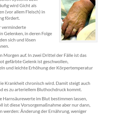
ufig wird Gicht als
 (vor allem Fleisch) in
g fördert.
r verminderte
n Gelenken, in deren Folge
den sich und lösen
nnen.
Morgen auf. In zwei Drittel der Fälle ist das
t gefärbte Gelenk ist geschwollen,
steln und leichte Erhöhung der Körpertemperatur
die Krankheit chronisch wird. Damit steigt auch
nd es zu arteriellem Bluthochdruck kommt.
die Harnsäurewerte im Blut bestimmen lassen,
oll ist diese Vorsorgemaßnahme aber nur dann,
n werden: Änderung der Ernährung, weniger