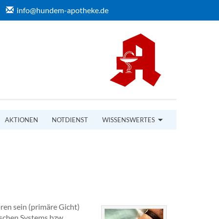
info@hundem-apotheke.de
AKTIONEN
NOTDIENST
WISSENSWERTES
ren sein (primäre Gicht)
schen Systems bzw.