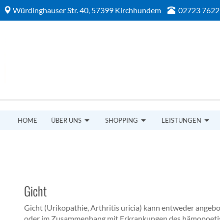
Würdinghauser Str. 40, 57399 Kirchhundem
02723 7622
HOME
ÜBER UNS
SHOPPING
LEISTUNGEN
Gicht
Gicht (Urikopathie, Arthritis uricia) kann entweder angebo
oder im Zusammenhang mit Erkrankungen des hämopoeti