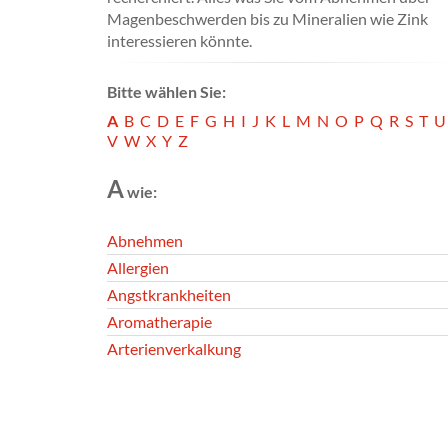
Magenbeschwerden bis zu Mineralien wie Zink
interessieren könnte.
Bitte wählen Sie:
A
B
C
D
E
F
G
H
I
J
K
L
M
N
O
P
Q
R
S
T
U
V
W
X
Y
Z
A
wie:
Abnehmen
Allergien
Angstkrankheiten
Aromatherapie
Arterienverkalkung