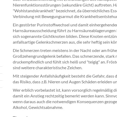
Nierenfunktionsstörungen (sekundäre Gicht) auftreten. Hä
"Wohlstandskrankheit" bezeichnet, da überreichliches Essen
Verbindung mit Bewegungsarmut die Krankheitsentstehun
Ein gestörter Purinstoffwechsel und damit einhergehende
Harnsäureausscheidung führt zu Harnsäureablagerungen i
sich sogenannte Gichtknoten bilden. Diese Knoten entzün
anfallsartige Gelenkschmerzen aus, die sehr heftig sein kö
Die Schmerzen treten meistens in der Nacht oder am frühen 
Großzehengrundgelenk befallen. Das schmerzende, stark ro
druckempfindlich und fühlt sich heiß und "teigig" an. Frö
sind weitere charakteristische Zeichen.
Mit steigender Anfallshäufigkeit besteht die Gefahr, dass 
das Risiko, dass z.B. Nieren und Augen Schäden erleiden u
Wer erblich vorbelastet ist, kann vorsorglich regelmäßig 
damit ein Anstieg rechtzeitig bemerkt werden kann. Sinnv
wenn daraus auch die notwendigen Konsequenzen gezoge
Alkohol, Gewichtsabnahme.