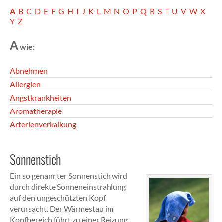
A
B
C
D
E
F
G
H
I
J
K
L
M
N
O
P
Q
R
S
T
U
V
W
X
Y
Z
A
wie:
Abnehmen
Allergien
Angstkrankheiten
Aromatherapie
Arterienverkalkung
Sonnenstich
Ein so genannter Sonnenstich wird
durch direkte Sonneneinstrahlung
auf den ungeschützten Kopf
verursacht. Der Wärmestau im
Kopfbereich führt zu einer Reizung