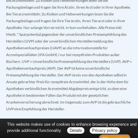
Bei Arzneimitteln: Zu Risiken und Nebenwirkungen lesen Sie die
Packungsbeilage und fragen Sie Ihre Ärztin, Ihren Arzt oder in Ihrer Apotheke.
Bei Tierarzneimitteln: Zu Risiken und Nebenwirkungen lesen Sie die
Packungsbeilage und fragen Sie Ihre Tierärztin, Ihren Tierarzt oder in Ihrer
Apotheke. Nur solange Vorrat reicht. Irrtum vorbehalten. Alle Preise inkl.
MwSt. * Sparpotential gegenüber der unverbindlichen Preisempfehlung des
Herstellers (UVP) oder der unverbindlichen Herstellermeldung des
Apothekenverkaufspreises (UAVP) an die Informationsstelle für
Arzneispezialitäten (IFA GmbH) / nur bei rezeptfreien Produkten außer
Büchern. UVP = Unverbindliche Preisempfehlung des Herstellers (UVP). AVP =
Apothekenverkaufspreis (AVP). Der AVP ist keine unverbindliche
Preisempfehlung der Hersteller. Der AVP ist ein von den Apotheken selbst in
Ansatz gebrachter Preis für rezeptfreie Arzneimittel, der in der Höhe dem für
Apotheken verbindlichen Arzneimittel Abgabepreis entspricht, zu dem eine
Apotheke in bestimmten Fällen das Produkt mit der gesetzlichen
Krankenversicherung abrechnet. Im Gegensatz zum AVP ist die gebräuchliche
UVP eine Empfehlung der Hersteller.
This website makes use of cookies to enhance browsing experience and
provide additional functionality.
Details
Privacy policy